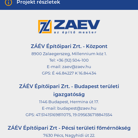
Projekt részletek
Bezárás
Térkép nézet
Nemzeti Táncszínház
ZÁÉV Építőipari Zrt. - Központ
A színház az egykori Ganz Villamossági Művek -
8900 Zalaegerszeg, Millennium köz 1.
ipari műemlékvédelem alatt álló-
Tel:
+36 (92) 504-100
transzformátorgyárából lett kialakítva 2017-2018.
E-mail:
zaev@zaev.hu
év folyamán. A befogadó színházként
GPS:
É 46.84227 K 16.84434
funkcionáló létesítmény a magyar
ZÁÉV Építőipari Zrt. - Budapest területi
táncművészeti élet központi játszóhelye. Az ide
igazgatóság
látogatókat az épületen belül az impozáns
1146 Budapest, Hermina út 17.
előcsarnok és két színházterem várja a
E-mail:
budapest@zaev.hu
legmodernebb színpad-, és világítástechnikával
GPS:
47.51415169811075, 19.095636718841554
felszerelve. A homlokzat és előtető hullámzó
ZÁÉV Építőipari Zrt - Pécsi területi főmérnökség
formája a tánc dinamizmusát hivatott
7630 Pécs, Nagyhidi út 22.
szimbolizálni, emellett megjelenésével a