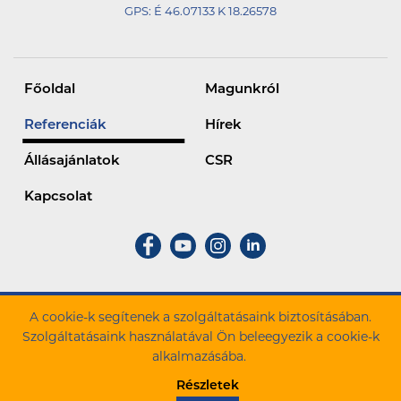
GPS:
É 46.07133 K 18.26578
Millenáris Park egyik legjellegzetesebb épülete.
2020-ban elnyerte az Építőipari Nívódíjat.
Főoldal
Magunkról
Referenciák
Hírek
Állásajánlatok
CSR
Kapcsolat
A cookie-k segítenek a szolgáltatásaink biztosításában.
ZÁÉV Építőipari Zrt. Minden jog fenntartva.
Szolgáltatásaink használatával Ön beleegyezik a cookie-k
alkalmazásába.
Cookie szabályzat
Adatkezelési tájékoztató
Részletek
Panasz bejelentés
Cégadatok