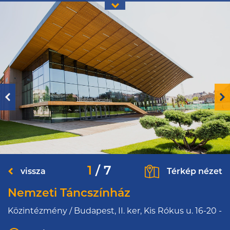
1
/
7
vissza
Térkép nézet
Nemzeti Táncszínház
Közintézmény / Budapest, II. ker, Kis Rókus u. 16-20 -
2018