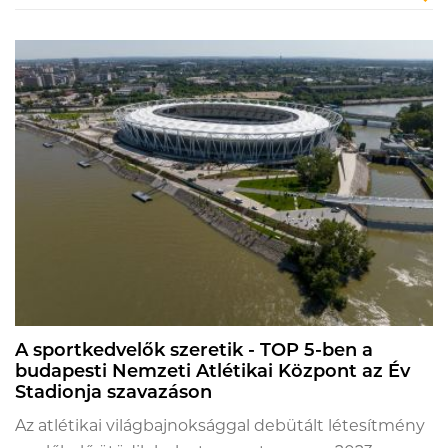
A sportkedvelők szeretik - TOP 5-ben a
budapesti Nemzeti Atlétikai Központ az Év
Stadionja szavazáson
Az atlétikai világbajnoksággal debütált létesítmény