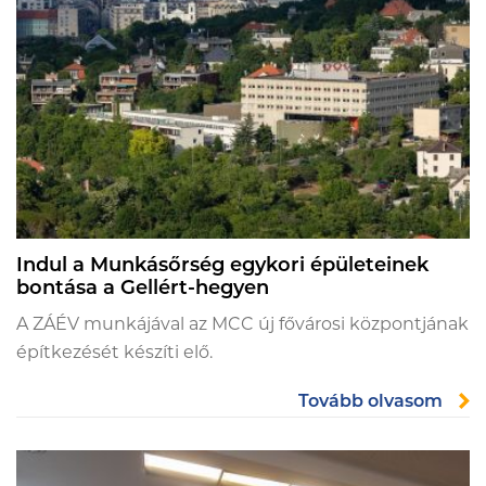
Indul a Munkásőrség egykori épületeinek
bontása a Gellért-hegyen
A ZÁÉV munkájával az MCC új fővárosi központjának
építkezését készíti elő.
Tovább olvasom