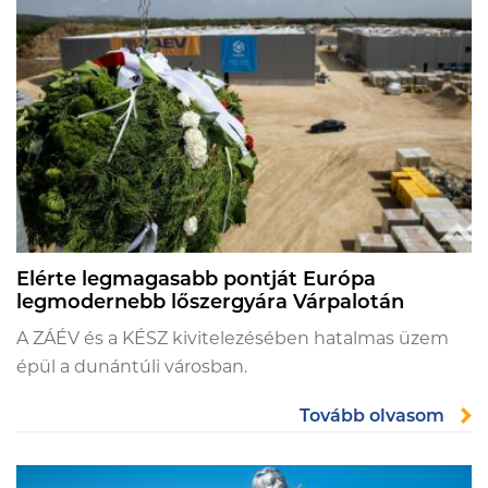
Elérte legmagasabb pontját Európa
legmodernebb lőszergyára Várpalotán
A ZÁÉV és a KÉSZ kivitelezésében hatalmas üzem
épül a dunántúli városban.
Tovább olvasom