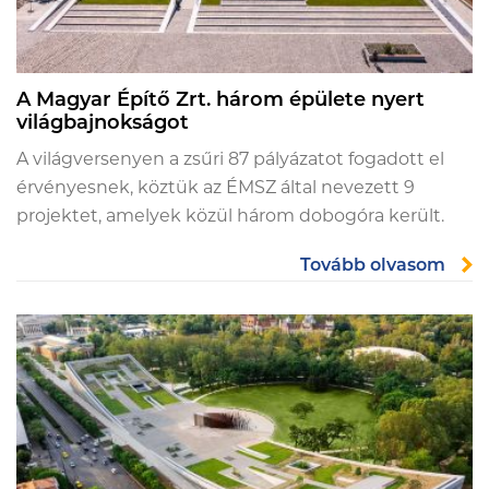
A Magyar Építő Zrt. három épülete nyert
világbajnokságot
A világversenyen a zsűri 87 pályázatot fogadott el
érvényesnek, köztük az ÉMSZ által nevezett 9
projektet, amelyek közül három dobogóra került.
Tovább olvasom