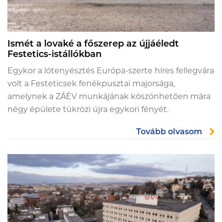
Ismét a lovaké a főszerep az újjáéledt
Festetics-istállókban
Egykor a lótenyésztés Európa-szerte híres fellegvára
volt a Festeticsek fenékpusztai majorsága,
amelynek a ZÁÉV munkájának köszönhetően mára
négy épülete tükrözi újra egykori fényét.
Tovább olvasom