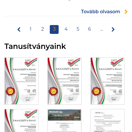
Tovább olvasom
1
2
3
4
5
6
...
Tanusítványaink