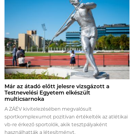
Már az átadó előtt jelesre vizsgázott a
Testnevelési Egyetem elkészült
multicsarnoka
A ZÁÉV kivitelezésében megvalósult
sportkomplexumot pozitívan értékelték az atlétikai
vb-re érkező sportolók, akik tesztpályaként
használhatták a létesítményt.