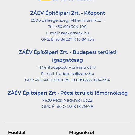
ZÁÉV Építőipari Zrt. - Központ
8900 Zalaegerszeg, Millennium köz 1.
Tel:
+36 (92) 504-100
E-mail:
zaev@zaev.hu
GPS:
É 46.84227 K 16.84434
ZÁÉV Építőipari Zrt. - Budapest területi
igazgatóság
1146 Budapest, Hermina út 17.
E-mail:
budapest@zaev.hu
GPS:
47.51415169811075, 19.095636718841554
ZÁÉV Építőipari Zrt - Pécsi területi főmérnökség
7630 Pécs, Nagyhidi út 22.
GPS:
É 46.07133 K 18.26578
Főoldal
Magunkról