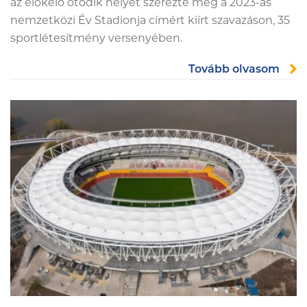
az előkelő ötödik helyet szerezte meg a 2023-as
nemzetközi Év Stadionja címért kiírt szavazáson, 35
sportlétesítmény versenyében.
Tovább olvasom